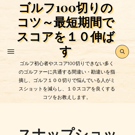
ゴルフ100切りの
コ
ン
コツ～最短期間で
テ
ン
スコアを１０伸ば
ツ
す
に
ス
キ
ゴルフ初心者やスコア100切りできない多く
ッ
のゴルファーに共通する間違い・勘違いを指
プ
摘し、ゴルフ１００切りで悩んでいる人がミ
スショットを減らし、１０スコアを良くする
コツをお教えします。
スナップショッ