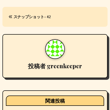
投
スナップショット- 42
稿
ナ
ビ
ゲ
ー
投稿者
greenkeeper
シ
ョ
ン
関連投稿