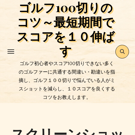
ゴルフ100切りの
コ
ン
コツ～最短期間で
テ
ン
スコアを１０伸ば
ツ
す
に
ス
キ
ゴルフ初心者やスコア100切りできない多く
ッ
のゴルファーに共通する間違い・勘違いを指
プ
摘し、ゴルフ１００切りで悩んでいる人がミ
スショットを減らし、１０スコアを良くする
コツをお教えします。
スクリーンショッ