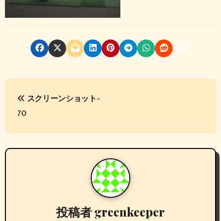
投
スクリーンショット-
稿
70
ナ
ビ
ゲ
ー
シ
投稿者
greenkeeper