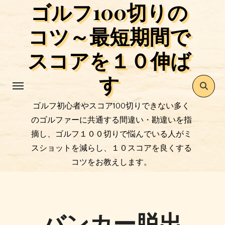
ゴルフ100切りの
コ
ン
コツ～最短期間で
テ
ン
スコアを１０伸ば
ツ
す
に
ス
キ
ゴルフ初心者やスコア100切りできない多く
ッ
のゴルファーに共通する間違い・勘違いを指
プ
摘し、ゴルフ１００切りで悩んでいる人がミ
スショットを減らし、１０スコアを良くする
コツをお教えします。
バンカー脱出