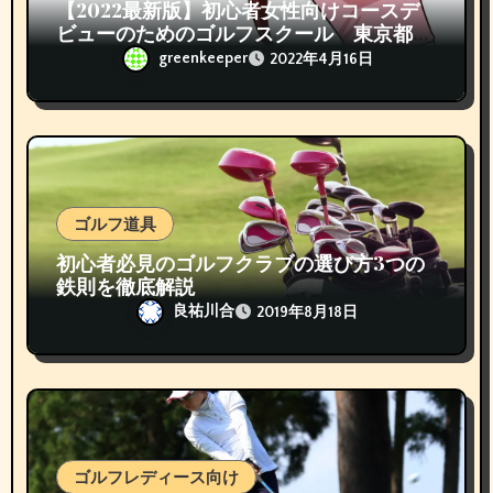
【2022最新版】初心者女性向けコースデ
ビューのためのゴルフスクール 東京都内
おすすめランキング TOP3
greenkeeper
2022年4月16日
ゴルフ道具
初心者必見のゴルフクラブの選び方3つの
鉄則を徹底解説
良祐川合
2019年8月18日
ゴルフレディース向け