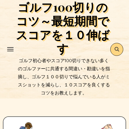
ゴルフ100切りの
コ
ン
コツ～最短期間で
テ
ン
スコアを１０伸ば
ツ
す
に
ス
キ
ゴルフ初心者やスコア100切りできない多く
ッ
のゴルファーに共通する間違い・勘違いを指
プ
摘し、ゴルフ１００切りで悩んでいる人がミ
スショットを減らし、１０スコアを良くする
コツをお教えします。